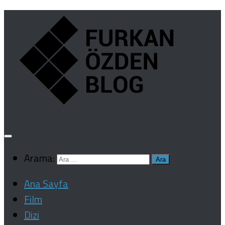
Arama:
Ana Sayfa
Film
Dizi