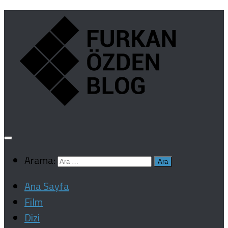
Arama:
Ana Sayfa
Film
Dizi