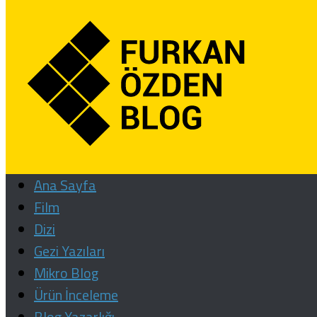
Ana Sayfa
Film
Dizi
Gezi Yazıları
Mikro Blog
Ürün İnceleme
Blog Yazarlığı