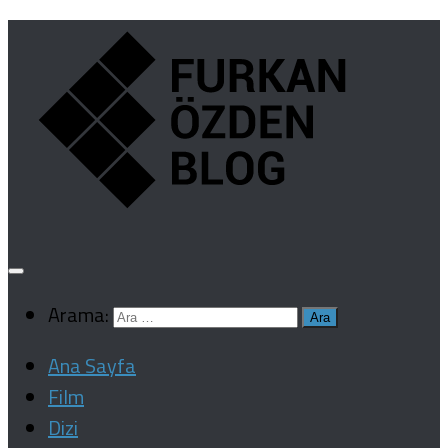
Arama:
Ana Sayfa
Film
Dizi