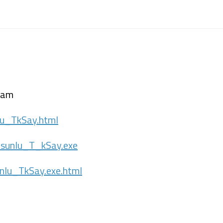
gram
lu_TkSay.html
msunlu_T_kSay.exe
nlu_TkSay.exe.html