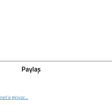
Paylaş
rnet’e giriyor…