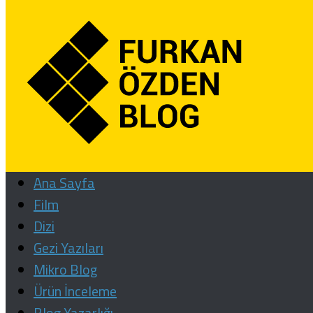
Ana Sayfa
Film
Dizi
Gezi Yazıları
Mikro Blog
Ürün İnceleme
Blog Yazarlığı