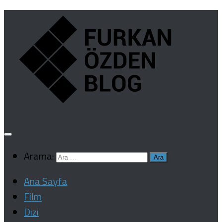
Arama:
Ana Sayfa
Film
Dizi