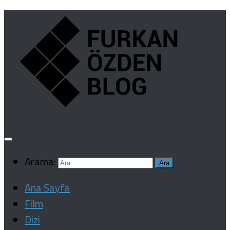
Arama:
Ana Sayfa
Film
Dizi