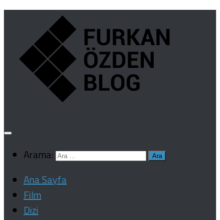
Arama:
Ana Sayfa
Film
Dizi