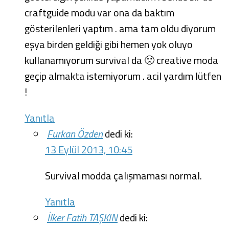
craftguide modu var ona da baktım
gösterilenleri yaptım . ama tam oldu diyorum
eşya birden geldiği gibi hemen yok oluyo
kullanamıyorum survival da 🙁 creative moda
geçip almakta istemiyorum . acil yardım lütfen
!
Yanıtla
Furkan Özden
dedi ki:
13 Eylül 2013, 10:45
Survival modda çalışmaması normal.
Yanıtla
İlker Fatih TAŞKIN
dedi ki: