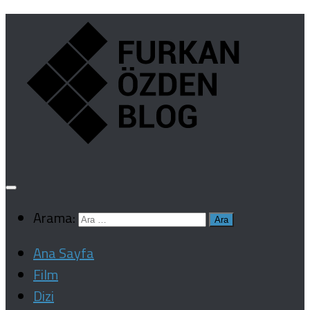
Arama:
Ana Sayfa
Film
Dizi