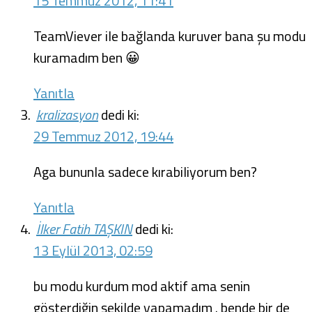
15 Temmuz 2012, 11:41
TeamViever ile bağlanda kuruver bana şu modu
kuramadım ben 😀
Yanıtla
kralizasyon
dedi ki:
29 Temmuz 2012, 19:44
Aga bununla sadece kırabiliyorum ben?
Yanıtla
İlker Fatih TAŞKIN
dedi ki:
13 Eylül 2013, 02:59
bu modu kurdum mod aktif ama senin
gösterdiğin şekilde yapamadım . bende bir de