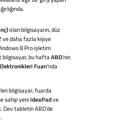
ğırlığında.
inç)
olan bilgisayarın, düz
2 ve daha fazla kişiye
 Windows 8 Pro işletim
 bilgisayar, bu hafta
ABD
‘nin
Elektronikleri Fuarı
‘nda
ilen bilgisayar, fuarda
ne sahip yeni
IdeaPad
ve
k. Dev tabletin ABD’de
.