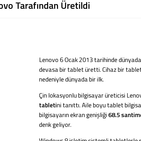
ovo Tarafından Üretildi
Lenovo 6 Ocak 2013 tarihinde dünyada bi
devasa bir tablet üretti. Cihaz bir tab
nedeniyle dünyada bir ilk.
Çin lokasyonlu bilgisayar üreticisi Len
tableti
ni tanıttı. Aile boyu tablet bilgis
bilgisayarın ekran genişliği
68.5 santim
denk geliyor.
Windows 8 işletim sistemli tabletlerle r