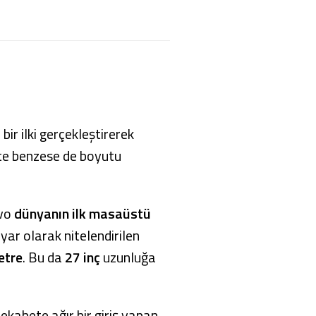
r ilki gerçekleştirerek
lete benzese de boyutu
ovo
dünyanın ilk masaüstü
ayar olarak nitelendirilen
etre
. Bu da
27 inç
uzunluğa
ekabete ağır bir giriş yapan