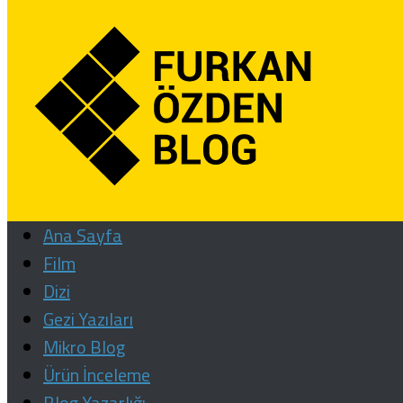
Ana Sayfa
Film
Dizi
Gezi Yazıları
Mikro Blog
Ürün İnceleme
Blog Yazarlığı