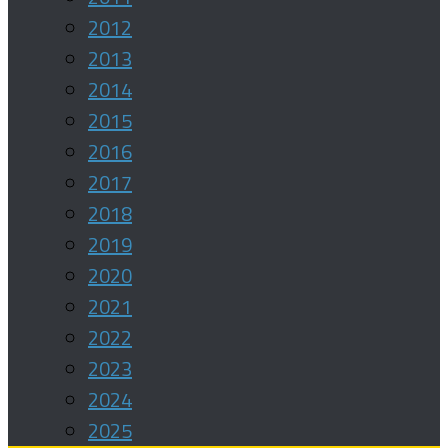
2012
2013
2014
2015
2016
2017
2018
2019
2020
2021
2022
2023
2024
2025