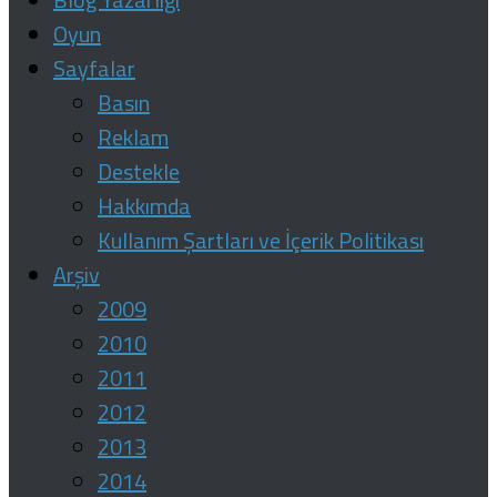
Oyun
Sayfalar
Basın
Reklam
Destekle
Hakkımda
Kullanım Şartları ve İçerik Politikası
Arşiv
2009
2010
2011
2012
2013
2014