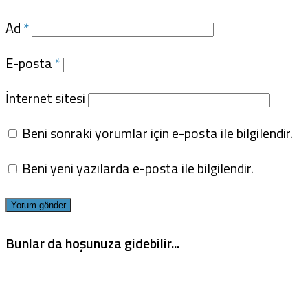
Ad
*
E-posta
*
İnternet sitesi
Beni sonraki yorumlar için e-posta ile bilgilendir.
Beni yeni yazılarda e-posta ile bilgilendir.
Bunlar da hoşunuza gidebilir...