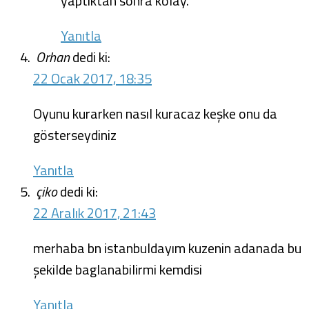
yaptıktan sonra kolay.
Yanıtla
Orhan
dedi ki:
22 Ocak 2017, 18:35
Oyunu kurarken nasıl kuracaz keşke onu da
gösterseydiniz
Yanıtla
çiko
dedi ki:
22 Aralık 2017, 21:43
merhaba bn istanbuldayım kuzenin adanada bu
şekilde baglanabilirmi kemdisi
Yanıtla