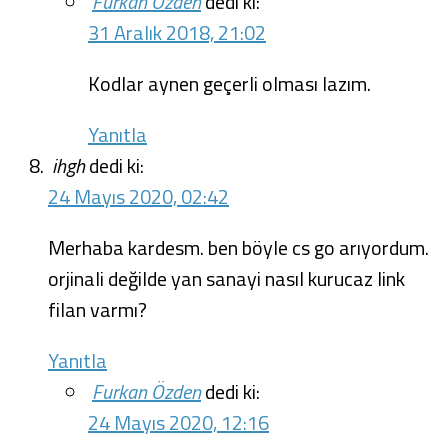
Furkan Özden
dedi ki:
31 Aralık 2018, 21:02
Kodlar aynen geçerli olması lazım.
Yanıtla
ihgh
dedi ki:
24 Mayıs 2020, 02:42
Merhaba kardesm. ben böyle cs go arıyordum.
orjinali değilde yan sanayi nasıl kurucaz link
filan varmı?
Yanıtla
Furkan Özden
dedi ki:
24 Mayıs 2020, 12:16