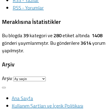
RSS - Yazılar
RSS - Yorumlar
Meraklısına İstatistikler
Bu blogda
39
kategori ve
280
etiket altında
1408
gönderi yayımlanmıştır. Bu gönderilere
3614
yorum
yapılmıştır.
Arşiv
Arşiv
Ana Sayfa
Kullanım Şartları ve İçerik Politikası