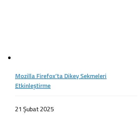
Mozilla Firefox’ta Dikey Sekmeleri
Etkinleştirme
21 Şubat 2025