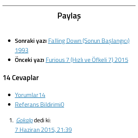
Paylaş
Sonraki yazı
Falling Down (Sonun Başlangıcı)
1993
Önceki yazı
Furious 7 (Hızlı ve Öfkeli 7) 2015
14 Cevaplar
Yorumlar
14
Referans Bildirimi
0
Gokalp
dedi ki:
7 Haziran 2015, 21:39