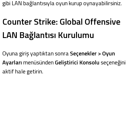
gibi LAN bağlantısıyla oyun kurup oynayabilirsiniz.
Counter Strike: Global Offensive
LAN Bağlantısı Kurulumu
Oyuna giriş yaptıktan sonra
Seçenekler > Oyun
Ayarları
menüsünden
Geliştirici Konsolu
seçeneğini
aktif hale getirin.