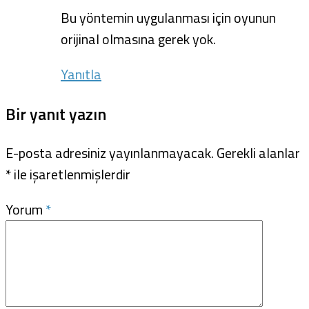
Bu yöntemin uygulanması için oyunun
orijinal olmasına gerek yok.
Yanıtla
Bir yanıt yazın
E-posta adresiniz yayınlanmayacak.
Gerekli alanlar
*
ile işaretlenmişlerdir
Yorum
*