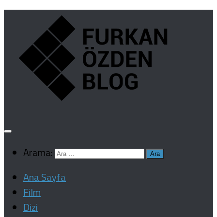
Arama:
Ana Sayfa
Film
Dizi